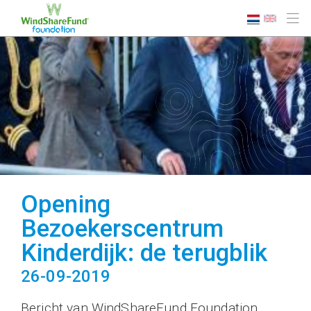
Opening
Bezoekerscentrum
Kinderdijk: de terugblik
26-09-2019
Bericht van WindShareFund Foundation