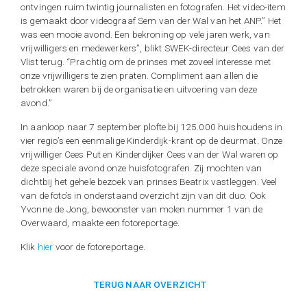
ontvingen ruim twintig journalisten en fotografen. Het video-item
is gemaakt door videograaf Sem van der Wal van het ANP.” Het
was een mooie avond. Een bekroning op vele jaren werk, van
vrijwilligers en medewerkers”, blikt SWEK-directeur Cees van der
Vlist terug. “Prachtig om de prinses met zoveel interesse met
onze vrijwilligers te zien praten. Compliment aan allen die
betrokken waren bij de organisatie en uitvoering van deze
avond.”
In aanloop naar 7 september plofte bij 125.000 huishoudens in
vier regio’s een eenmalige Kinderdijk-krant op de deurmat. Onze
vrijwilliger Cees Put en Kinderdijker Cees van der Wal waren op
deze speciale avond onze huisfotografen. Zij mochten van
dichtbij het gehele bezoek van prinses Beatrix vastleggen. Veel
van de foto’s in onderstaand overzicht zijn van dit duo. Ook
Yvonne de Jong, bewoonster van molen nummer 1 van de
Overwaard, maakte een fotoreportage.
Klik
hier
voor de fotoreportage.
TERUG NAAR OVERZICHT