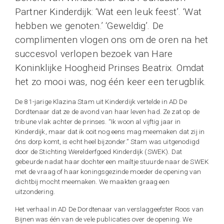
Partner Kinderdijk: ‘Wat een leuk feest’. ‘Wat
hebben we genoten.’ ‘Geweldig’. De
complimenten vlogen ons om de oren na het
succesvol verlopen bezoek van Hare
Koninklijke Hoogheid Prinses Beatrix. Omdat
het zo mooi was, nog één keer een terugblik.
De 81-jarige Klazina Stam uit Kinderdijk vertelde in AD De
Dordtenaar dat ze de avond van haar leven had. Ze zat op de
tribune vlak achter de prinses. “Ik woon al vijftig jaar in
Kinderdijk, maar dat ik ooit nog eens mag meemaken dat zij in
óns dorp komt, is echt heel bijzonder.” Stam was uitgenodigd
door de Stichting Werelderfgoed Kinderdijk (SWEK). Dat
gebeurde nadat haar dochter een mailtje stuurde naar de SWEK
met de vraag of haar koningsgezinde moeder de opening van
dichtbij mocht meemaken. We maakten graag een
uitzondering.
Het verhaal in AD De Dordtenaar van verslaggeefster Roos van
Bijnen was één van de vele publicaties over de opening. We